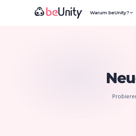
Warum beUnity?
Ne
Probiere