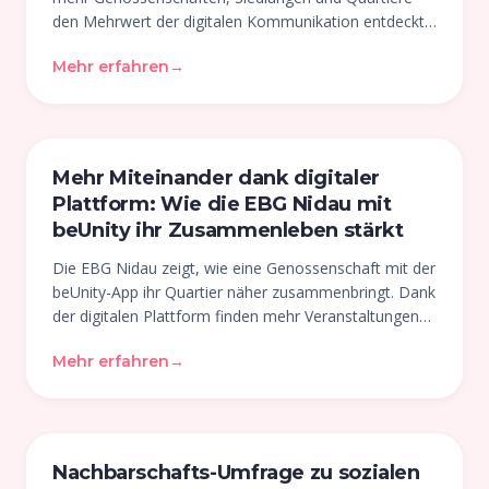
den Mehrwert der digitalen Kommunikation entdeckt.
Mittlerweile organisieren sich über 100
Mehr erfahren
→
Nachbarschaften in der Schweiz über beUnity …
Mehr Miteinander dank digitaler
Plattform: Wie die EBG Nidau mit
beUnity ihr Zusammenleben stärkt
Die EBG Nidau zeigt, wie eine Genossenschaft mit der
beUnity-App ihr Quartier näher zusammenbringt. Dank
der digitalen Plattform finden mehr Veranstaltungen
statt, Cargo-Fahrräder werden geteilt und übriges
Mehr erfahren
→
Gemüse verschenkt …
Nachbarschafts-Umfrage zu sozialen