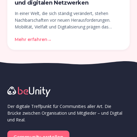
und digitalen Netzwerken
In einer Welt, die sich ständig verändert, stehen
Nachbarschaften vor neuen Herausforderungen.
Mobilität, Vielfalt und Digitalisierung prägen das
städtische Leben und machen den traditionellen
Mehr erfahren
→
Begriff der «Nachbarschaft» komplexer und
dynamischer als je zuvor …
Der digitale Treffpunkt für Communities aller Art. Die
Brücke zwischen Organisation und Mitglieder – und Digital
und Real.
Community erstellen