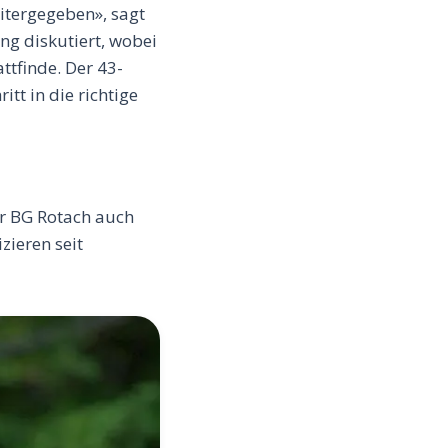
itergegeben», sagt
ng diskutiert, wobei
ttfinde. Der 43-
tt in die richtige
er BG Rotach auch
ieren seit