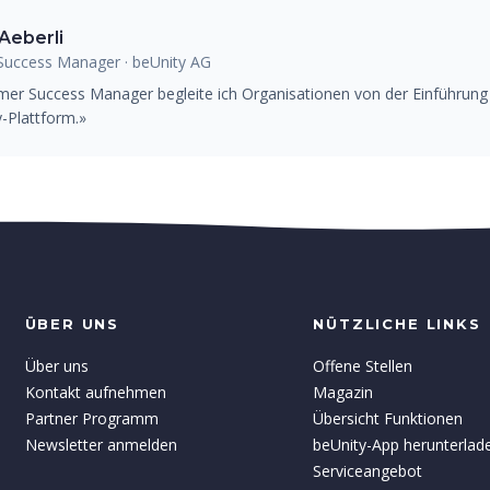
Aeberli
uccess Manager · beUnity AG
mer Success Manager begleite ich Organisationen von der Einführung b
y-Plattform.»
ÜBER UNS
NÜTZLICHE LINKS
Über uns
Offene Stellen
Kontakt aufnehmen
Magazin
Partner Programm
Übersicht Funktionen
Newsletter anmelden
beUnity-App herunterlad
Serviceangebot