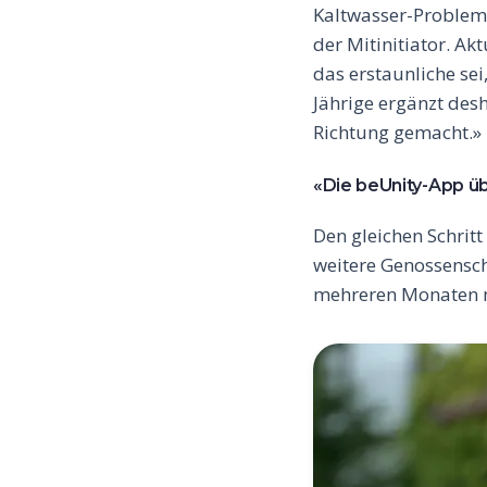
Kaltwasser-Probleme
der Mitinitiator. Ak
das erstaunliche sei
Jährige ergänzt desh
Richtung gemacht.»
«Die beUnity-App üb
Den gleichen Schrit
weitere Genossensc
mehreren Monaten mi