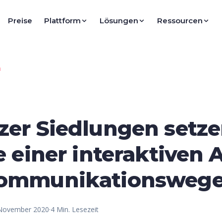
Preise
Plattform
Lösungen
Ressourcen
n
zer Siedlungen setz
e einer interaktiven 
ommunikationsweg
 November 2020
·
4
Min. Lesezeit