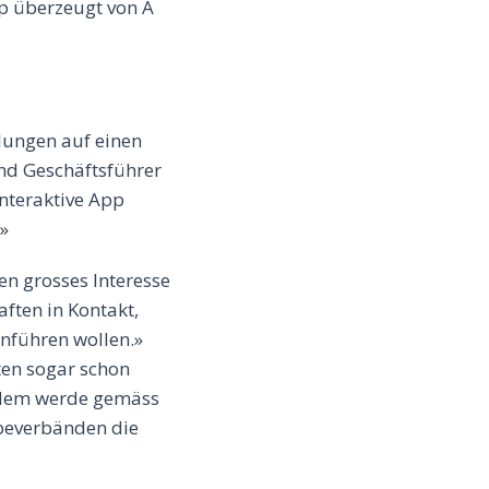
p überzeugt von A
dlungen auf einen
nd Geschäftsführer
interaktive App
»
en grosses Interesse
ften in Kontakt,
inführen wollen.»
ten sogar schon
Zudem werde gemäss
rbeverbänden die