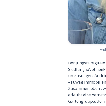
And
Der jüngste digitale
Siedlung «WohnenPlu
umzusteigen. Andri
«Tuwag Immobilien»,
Zusammenleben zwis
erlaubt eine Vernet
Gartengruppe, der i