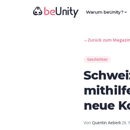
Warum beUnity?
←
Zurück zum Magazi
Geschichten
Schwei
mithilf
neue K
Von
Quentin Aeberli
·
26.