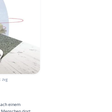
: zvg
 nach einem
n Menschen dort