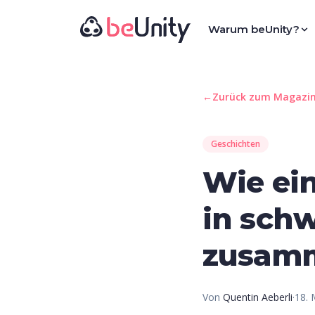
Warum beUnity?
←
Zurück zum Magazi
Geschichten
Wie ei
in schw
zusam
Von
Quentin Aeberli
·
18. 