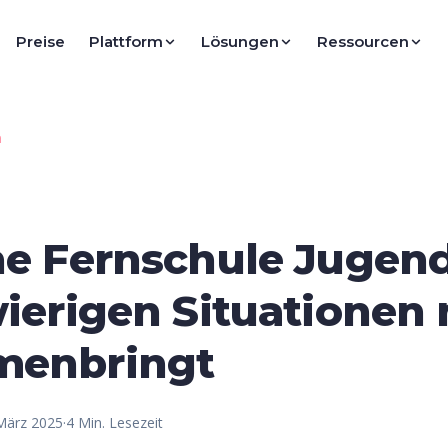
Preise
Plattform
Lösungen
Ressourcen
n
ne Fernschule Jugend
ierigen Situationen
menbringt
März 2025
·
4
Min. Lesezeit