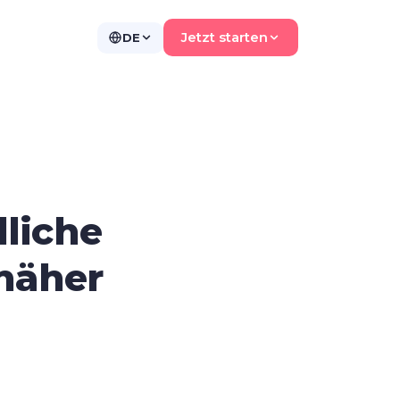
Jetzt starten
DE
liche
 näher