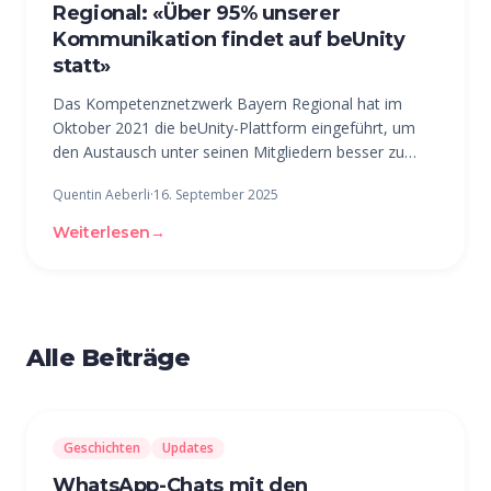
Regional: «Über 95% unserer
Kommunikation findet auf beUnity
statt»
Das Kompetenznetzwerk Bayern Regional hat im
Oktober 2021 die beUnity-Plattform eingeführt, um
den Austausch unter seinen Mitgliedern besser zu
strukturieren und zu vereinfachen. Heute läuft der
Quentin Aeberli
·
16. September 2025
überwiegende Teil der Kommunikation über den
digitalen Treffpunkt – über 95 Prozent,
Weiterlesen
→
Alle Beiträge
Geschichten
Updates
WhatsApp-Chats mit den