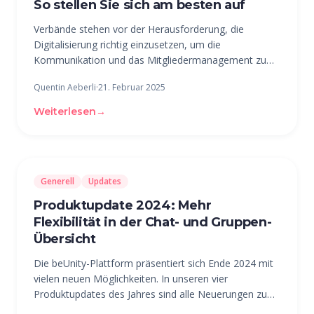
So stellen Sie sich am besten auf
Verbände stehen vor der Herausforderung, die
Digitalisierung richtig einzusetzen, um die
Kommunikation und das Mitgliedermanagement zu
verbessern. Dabei steht eine Frage im Mittelpunkt:
Quentin Aeberli
·
21. Februar 2025
Welche Systeme sind notwendig, um als Verband
optimal aufgestellt zu sein, ohne dabei im
Weiterlesen
→
Generell
Updates
Produktupdate 2024: Mehr
Flexibilität in der Chat- und Gruppen-
Übersicht
Die beUnity-Plattform präsentiert sich Ende 2024 mit
vielen neuen Möglichkeiten. In unseren vier
Produktupdates des Jahres sind alle Neuerungen zu
finden. Das beUnity-Jahr 2024 hat mit vielen