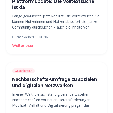
Plattformupdate: Die Volltextsuche
ist da
Lange gewünscht, jetzt Realität: Die Volltextsuche. So
können Nutzerinnen und Nutzer ab sofort die ganze
Community durchsuchen – auch die Inhalte von
Beiträgen, nicht nur deren Titel. Was sich im zweiten
Quentin Aeberli
·
1. Juli 2025
Quartal 2025 sonst noch getan hat, erfährst du hier.
Die Volltextsuche:
Weiterlesen
→
Geschichten
Nachbarschafts-Umfrage zu sozialen
und digitalen Netzwerken
In einer Welt, die sich ständig verändert, stehen
Nachbarschaften vor neuen Herausforderungen.
Mobilität, Vielfalt und Digitalisierung prägen das
städtische Leben und machen den traditionellen