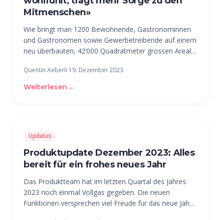
wohlfühlt, trägt mehr Sorge zu den
Mitmenschen»
Wie bringt man 1200 Bewohnende, Gastronominnen
und Gastronomen sowie Gewerbetreibende auf einem
neu überbauten, 42’000 Quadratmeter grossen Areal
dazu, sich wie in einem gut vernetzten, lebendigen
Quentin Aeberli
·
19. Dezember 2023
Quartier zu fühlen? Diese Frage beantwortet das Glasi
Quartier in Bülach Zürich.
Weiterlesen
→
Updates
Produktupdate Dezember 2023: Alles
bereit für ein frohes neues Jahr
Das Produktteam hat im letzten Quartal des Jahres
2023 noch einmal Vollgas gegeben. Die neuen
Funktionen versprechen viel Freude für das neue Jahr.
Und auch in diesem sind schon wieder zahlreiche