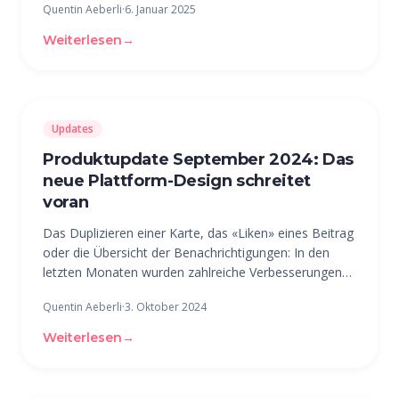
Quentin Aeberli
·
6. Januar 2025
Optimierungen für die Community-Admins begonnen.
Im Frühling läutete die neue
Weiterlesen
→
Updates
Produktupdate September 2024: Das
neue Plattform-Design schreitet
voran
Das Duplizieren einer Karte, das «Liken» eines Beitrag
oder die Übersicht der Benachrichtigungen: In den
letzten Monaten wurden zahlreiche Verbesserungen
und Design-Anpassungen vorgenommen. Der Fokus
Quentin Aeberli
·
3. Oktober 2024
der Produktentwicklung lag im Sommer 2024 vor
allem auf der Verschönerung der
Weiterlesen
→