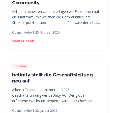
Community
Mit dem neuesten Update bringen wir Funktionen auf
die Plattform, mit welchen die Communities ihre
Struktur präziser abbilden und die Relevanz der Inhalte
für die Mitglieder massiv steigern können. 📂
Quentin Aeberli
·
25. Februar 2026
Untergruppen: Eure Organisation perfekt abgebildet
Endlich ist es da: Die
Weiterlesen
→
Updates
beUnity stellt die Geschäftsleitung
neu auf
Alberto Toledo übernimmt ab 2026 die
Geschäftsführung der beUnity AG. Der global
erfahrene Wachstumsexperte wird das Schweizer
Unternehmen in die nächste Wachstumsstufe führen.
Quentin Aeberli
·
22. Januar 2026
Unterstützt wird Toledo unter anderem vom neuen