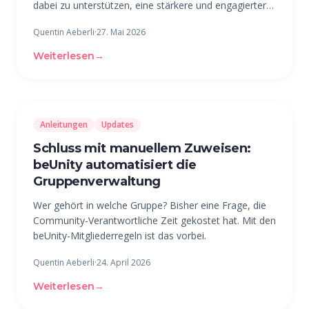
dabei zu unterstützen, eine stärkere und engagiertere
Mitgliederbasis aufzubauen, indem wir alle Bereiche
Quentin Aeberli
·
27. Mai 2026
der Kommunikation, Zusammenarbeit und Verwaltung
auf einer zentralen
Weiterlesen
→
Anleitungen
Updates
Schluss mit manuellem Zuweisen:
beUnity automatisiert die
Gruppenverwaltung
Wer gehört in welche Gruppe? Bisher eine Frage, die
Community-Verantwortliche Zeit gekostet hat. Mit den
beUnity-Mitgliederregeln ist das vorbei.
Quentin Aeberli
·
24. April 2026
Weiterlesen
→