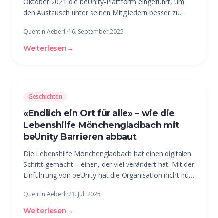
Oktober 2021 die beUnity-Plattform eingeführt, um
den Austausch unter seinen Mitgliedern besser zu
strukturieren und zu vereinfachen. Heute läuft der
Quentin Aeberli
·
16. September 2025
überwiegende Teil der Kommunikation über den
digitalen Treffpunkt – über 95 Prozent,
Weiterlesen
→
Geschichten
«Endlich ein Ort für alle» – wie die
Lebenshilfe Mönchengladbach mit
beUnity Barrieren abbaut
Die Lebenshilfe Mönchengladbach hat einen digitalen
Schritt gemacht – einen, der viel verändert hat. Mit der
Einführung von beUnity hat die Organisation nicht nur
ihre interne Kommunikation verbessert, sondern vor
Quentin Aeberli
·
23. Juli 2025
allem eines erreicht: mehr Nähe und Austausch
zwischen allen
Weiterlesen
→