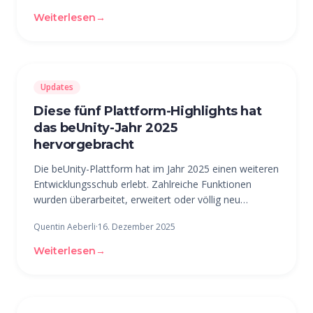
CTO Osama Abdelmoghni und dem abtretenden CEO
Weiterlesen
→
Patrik
Updates
Diese fünf Plattform-Highlights hat
das beUnity-Jahr 2025
hervorgebracht
Die beUnity-Plattform hat im Jahr 2025 einen weiteren
Entwicklungsschub erlebt. Zahlreiche Funktionen
wurden überarbeitet, erweitert oder völlig neu
entwickelt, um unsere Communities noch besser zu
Quentin Aeberli
·
16. Dezember 2025
vernetzen und digitales Engagement intuitiver zu
gestalten. 1. Die übergeordnete
Weiterlesen
→