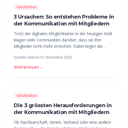
Geschichten
3 Ursachen: So entstehen Probleme in
der Kommunikation mit Mitgliedern
Trotz der digitalen Möglichkeiten in der heutigen Welt
klagen viele Communities darüber, dass sie ihre
Mitglieder nicht mehr erreichen. Dabei liegen die
Ursachen eigentlich auf der Hand. Im folgenden Artikel
Quentin Aeberli
·
15. November 2023
gehen wir den Herausforderungen auf den Grund und
zeigen, welche Fehler
Weiterlesen
→
Geschichten
Die 3 grössten Herausforderungen in
der Kommunikation mit Mitgliedern
Ob Nachbarschaft, Verein, Verband oder eine andere