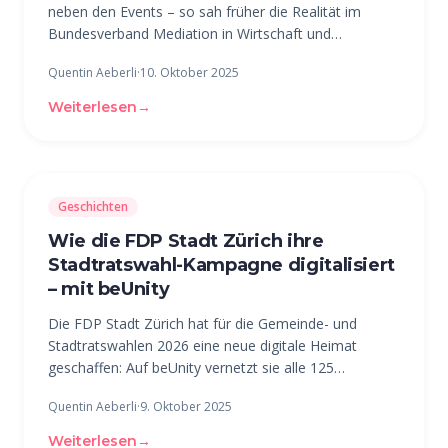
neben den Events – so sah früher die Realität im
Bundesverband Mediation in Wirtschaft und
Arbeitswelt (BMWA) aus. Mitte des Jahres 2023
Quentin Aeberli
·
10. Oktober 2025
entschied sich der Verband, die Mitgliederplattform
von beUnity einzuführen. Seitdem läuft
Weiterlesen
→
Geschichten
Wie die FDP Stadt Zürich ihre
Stadtratswahl-Kampagne digitalisiert
– mit beUnity
Die FDP Stadt Zürich hat für die Gemeinde- und
Stadtratswahlen 2026 eine neue digitale Heimat
geschaffen: Auf beUnity vernetzt sie alle 125
Kandidierenden, teilt Informationen zentral und macht
Quentin Aeberli
·
9. Oktober 2025
die Wahlkampfkommunikation spürbar einfacher. Die
Ausgangslage: Hoher
Weiterlesen
→