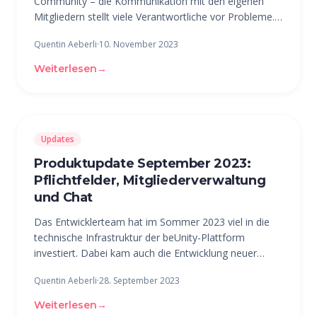
Community – die Kommunikation mit den eigenen
Mitgliedern stellt viele Verantwortliche vor Probleme.
In diesem Artikel gehen wir auf die drei grössten
Quentin Aeberli
·
10. November 2023
Herausforderungen in der Mitgliederkommunikation
ein. Die Koordination einer
Weiterlesen
→
Updates
Produktupdate September 2023:
Pflichtfelder, Mitgliederverwaltung
und Chat
Das Entwicklerteam hat im Sommer 2023 viel in die
technische Infrastruktur der beUnity-Plattform
investiert. Dabei kam auch die Entwicklung neuer
Funktionen nicht zu kurz. Folgende Neuerungen sind
Quentin Aeberli
·
28. September 2023
ab sofort auf beUnity verfügbar. Pflichtfelder Wir
beginnen gleich mit der
Weiterlesen
→