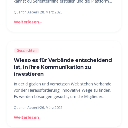
kannst du Serientermine erstellen und die Plattform
erscheint in neuem Design. Neues Design: Frisch, klar
Quentin Aeberli
·
28. März 2025
und übersichtlicher Die beUnity-Plattform erscheint in
einem modernen Hellblau.
Weiterlesen
→
Geschichten
Wieso es für Verbände entscheidend
ist, in ihre Kommunikation zu
investieren
In der digitalen und vernetzten Welt stehen Verbände
vor der Herausforderung, innovative Wege zu finden.
Es werden Lösungen gesucht, um die Mitglieder
effektiver zu verbinden und den Wert des Verbandes
Quentin Aeberli
·
26. März 2025
auch in der heutigen Zeit zu unterstreichen. Ein
leuchtendes Beispiel für das
Weiterlesen
→