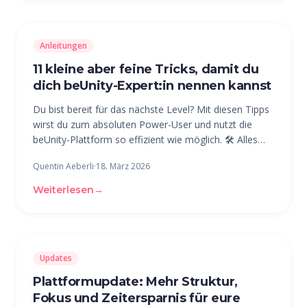
Anleitungen
11 kleine aber feine Tricks, damit du
dich beUnity-Expert:in nennen kannst
Du bist bereit für das nächste Level? Mit diesen Tipps
wirst du zum absoluten Power-User und nutzt die
beUnity-Plattform so effizient wie möglich. 🛠️ Alles
richtig einrichten 1. Test-Gruppe erstellen Erstelle eine
Quentin Aeberli
·
18. März 2026
private Test-Gruppe. Hier kannst du alle Beitragsarten,
Umfragen
Weiterlesen
→
Updates
Plattformupdate: Mehr Struktur,
Fokus und Zeitersparnis für eure