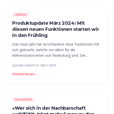
Updates
Produktupdate März 2024: Mit
diesen neuen Funktionen starten wir
in den Frühling
Das neue Jahr hat verschiedene neue Funktionen mit
sich gebracht, welche vor allem für die
Administrator:innen von Bedeutung sind. Die
einzelnen Mitglieder der Communities dürfen sich
Quentin Aeberli
·
27. März 2024
ebenfalls auf geplante Optimierungen freuen. Beiträge
verbergen Administratorinnen und
Weiterlesen
→
Geschichten
«Wer sich in der Nachbarschaft