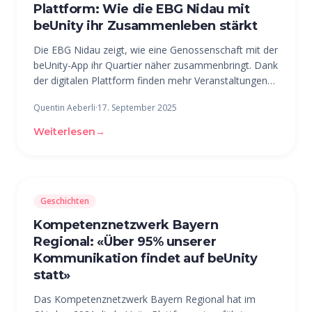
Plattform: Wie die EBG Nidau mit
beUnity ihr Zusammenleben stärkt
Die EBG Nidau zeigt, wie eine Genossenschaft mit der
beUnity-App ihr Quartier näher zusammenbringt. Dank
der digitalen Plattform finden mehr Veranstaltungen
statt, Cargo-Fahrräder werden geteilt und übriges
Quentin Aeberli
·
17. September 2025
Gemüse verschenkt. Kurz: Aus der Nachbarschaft
wurde eine Gemeinschaft –
Weiterlesen
→
Geschichten
Kompetenznetzwerk Bayern
Regional: «Über 95% unserer
Kommunikation findet auf beUnity
statt»
Das Kompetenznetzwerk Bayern Regional hat im