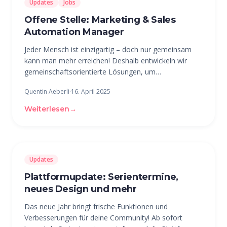
Updates
Jobs
Offene Stelle: Marketing & Sales
Automation Manager
Jeder Mensch ist einzigartig – doch nur gemeinsam
kann man mehr erreichen! Deshalb entwickeln wir
gemeinschaftsorientierte Lösungen, um
Organisationen beim Aufbau und der Pflege einer
Quentin Aeberli
·
16. April 2025
aktiven Mitgliederbasis zu helfen. Im Zentrum unserer
Firma steht die beUnity-Plattform, welche
Weiterlesen
→
Updates
Plattformupdate: Serientermine,
neues Design und mehr
Das neue Jahr bringt frische Funktionen und
Verbesserungen für deine Community! Ab sofort