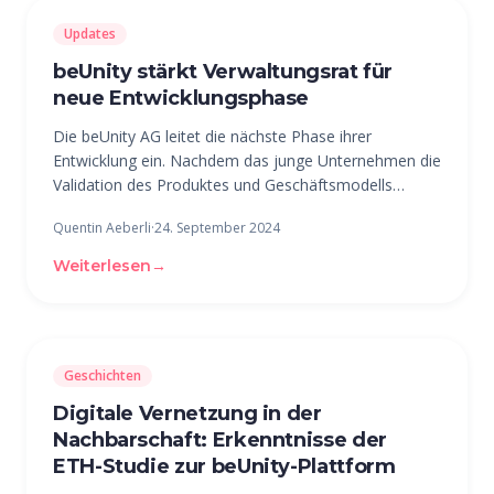
Updates
beUnity stärkt Verwaltungsrat für
neue Entwicklungsphase
Die beUnity AG leitet die nächste Phase ihrer
Entwicklung ein. Nachdem das junge Unternehmen die
Validation des Produktes und Geschäftsmodells
erfolgreich hinter sich gelassen hat, steht nun eine
Quentin Aeberli
·
24. September 2024
Stärkung des Verwaltungsrates an. Seit etwas mehr
als 4 Jahren entwickelt die
Weiterlesen
→
Geschichten
Digitale Vernetzung in der
Nachbarschaft: Erkenntnisse der
ETH-Studie zur beUnity-Plattform