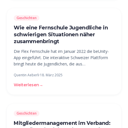
Geschichten
Wie eine Fernschule Jugendliche in
schwierigen Situationen näher
zusammenbringt
Die Flex Fernschule hat im Januar 2022 die beUnity-
App eingeführt. Die interaktive Schweizer Plattform
bringt heute die Jugendlichen, die aus
unterschiedlichen Gründen keine Regelschule
Quentin Aeberli
·
18. März 2025
besuchen können, näher zusammen. Dies fördert den
Austausch mit Menschen in ähnlichen
Weiterlesen
→
Geschichten
Mitgliedermanagement im Verband: