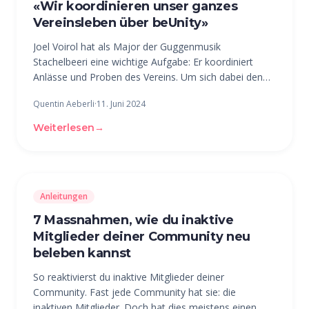
«Wir koordinieren unser ganzes
Vereinsleben über beUnity»
Joel Voirol hat als Major der Guggenmusik
Stachelbeeri eine wichtige Aufgabe: Er koordiniert
Anlässe und Proben des Vereins. Um sich dabei den
Aufwand möglichst klein zu halten, setzt er seit rund 2
Quentin Aeberli
·
11. Juni 2024
Jahren auf die beUnity-Plattform. Der 30-Jährige ist
begeistert: «Es macht
Weiterlesen
→
Anleitungen
7 Massnahmen, wie du inaktive
Mitglieder deiner Community neu
beleben kannst
So reaktivierst du inaktive Mitglieder deiner
Community. Fast jede Community hat sie: die
inaktiven Mitglieder. Doch hat dies meistens einen