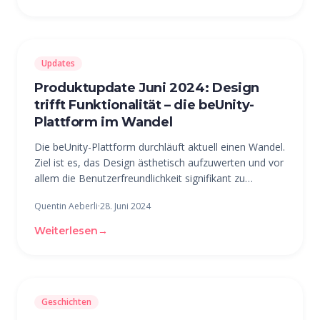
Updates
Produktupdate Juni 2024: Design
trifft Funktionalität – die beUnity-
Plattform im Wandel
Die beUnity-Plattform durchläuft aktuell einen Wandel.
Ziel ist es, das Design ästhetisch aufzuwerten und vor
allem die Benutzerfreundlichkeit signifikant zu
verbessern. Die ersten Schritte dieser spannenden
Quentin Aeberli
·
28. Juni 2024
Reise konnten bereits erfolgreich umgesetzt werden.
Das Plattform-Team
Weiterlesen
→
Geschichten