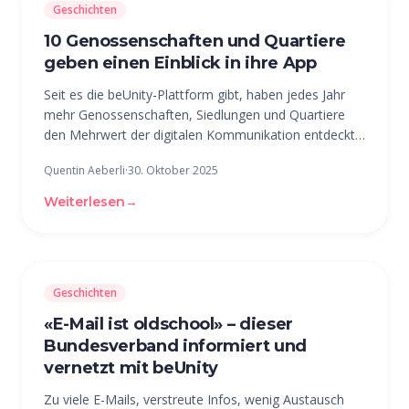
Geschichten
10 Genossenschaften und Quartiere
geben einen Einblick in ihre App
Seit es die beUnity-Plattform gibt, haben jedes Jahr
mehr Genossenschaften, Siedlungen und Quartiere
den Mehrwert der digitalen Kommunikation entdeckt.
Mittlerweile organisieren sich über 100
Quentin Aeberli
·
30. Oktober 2025
Nachbarschaften in der Schweiz über beUnity – egal
ob Gross, Klein, Jung oder Alt. Hier
Weiterlesen
→
Geschichten
«E-Mail ist oldschool» – dieser
Bundesverband informiert und
vernetzt mit beUnity
Zu viele E-Mails, verstreute Infos, wenig Austausch