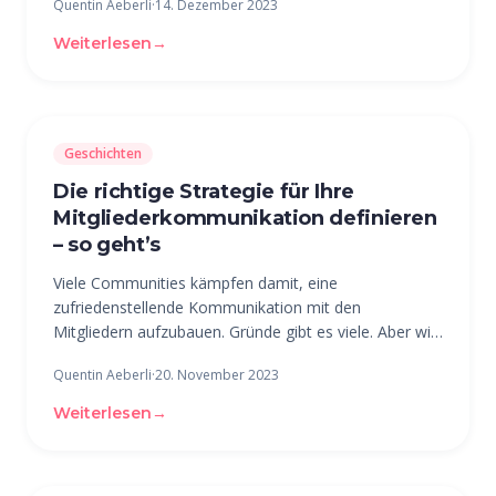
Quentin Aeberli
·
14. Dezember 2023
Verbesserungen für die beUnity-User geplant – man
darf gespannt sein! Spezifische
Weiterlesen
→
Geschichten
Die richtige Strategie für Ihre
Mitgliederkommunikation definieren
– so geht’s
Viele Communities kämpfen damit, eine
zufriedenstellende Kommunikation mit den
Mitgliedern aufzubauen. Gründe gibt es viele. Aber wie
kommt man auf die richtige Strategie? Folgende
Quentin Aeberli
·
20. November 2023
Schritte müssen Sie vornehmen, um die
Kommunikation mit Ihren Mitgliedern auf ein neues
Weiterlesen
→
Level zu