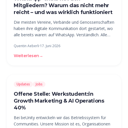
Mitgliedern? Warum das nicht mehr
reicht – und was wirklich funktioniert
Die meisten Vereine, Verbände und Genossenschaften
haben ihre digitale Kommunikation dort gestartet, wo
alle bereits waren: auf WhatsApp. Verständlich. Alle
kennen die App, alle können sie bedienen. Aber
Quentin Aeberli
·
17. Juni 2026
irgendwann merkt fast jede Organisation dasselbe –
und sucht nach einer
Weiterlesen
→
Updates
Jobs
Offene Stelle: Werkstudent:in
Growth Marketing & AI Operations
40%
Bei beUnity entwickeln wir das Betriebssystem für
Communities. Unsere Mission ist es, Organisationen