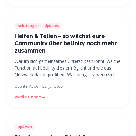
Anleitungen
Updates
Helfen & Teilen – so wächst eure
Community über beUnity noch mehr
zusammen
Warum sich gemeinsames Unterstützen lohnt, welche
Funktion auf beUnity dies ermöglicht und wie das
Netzwerk davon profitiert. Was bringt es, wenn sich
Mitglieder in einer Organisation gegenseitig helfen?
Quentin Aeberli
·
22. Juli 2025
Wenn jemand einen Fahrdienst übernimmt, ein
anderes Mitglied sein
Weiterlesen
→
Updates