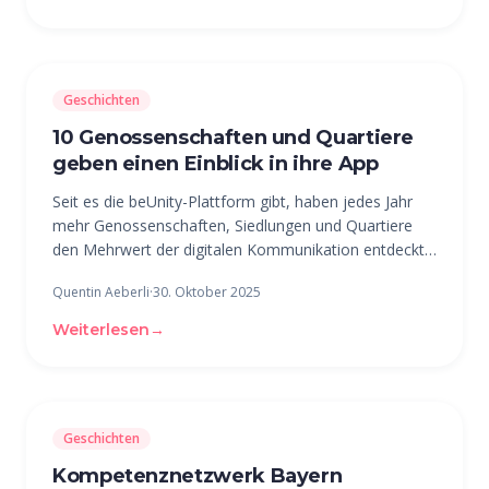
Geschichten
10 Genossenschaften und Quartiere
geben einen Einblick in ihre App
Seit es die beUnity-Plattform gibt, haben jedes Jahr
mehr Genossenschaften, Siedlungen und Quartiere
den Mehrwert der digitalen Kommunikation entdeckt.
Mittlerweile organisieren sich über 100
Quentin Aeberli
·
30. Oktober 2025
Nachbarschaften in der Schweiz über beUnity – egal
ob Gross, Klein, Jung oder Alt. Hier
Weiterlesen
→
Geschichten
Kompetenznetzwerk Bayern