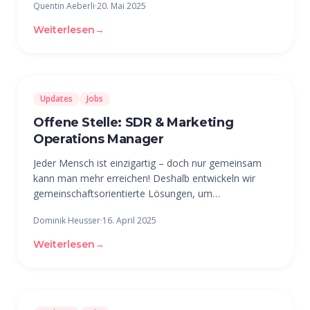
Quentin Aeberli
·
20. Mai 2025
Begriff der «Nachbarschaft» komplexer und
dynamischer als je zuvor. Doch wie kann
Weiterlesen
→
Updates
Jobs
Offene Stelle: SDR & Marketing
Operations Manager
Jeder Mensch ist einzigartig – doch nur gemeinsam
kann man mehr erreichen! Deshalb entwickeln wir
gemeinschaftsorientierte Lösungen, um
Organisationen beim Aufbau und der Pflege einer
Dominik Heusser
·
16. April 2025
aktiven Mitgliederbasis zu helfen. Im Zentrum unserer
Firma steht die beUnity-Plattform, welche
Weiterlesen
→