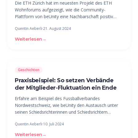
Die ETH Zürich hat im neuesten Projekt des ETH
Wohnforums aufgezeigt, wie die Community-
Plattform von beUnity eine Nachbarschaft positiv
beeinflusst. Dieser Artikel fasst die wichtigsten
Quentin Aeberli
·
21. August 2024
Erkenntnisse der Studie zusammen. In einer Zeit, in
der digitale Technologien immer mehr an
Weiterlesen
→
Geschichten
Praxisbeispiel: So setzen Verbände
der Mitglieder-Fluktuation ein Ende
Erfahre am Beispiel des Fussballverbandes
Nordwestschweiz, wie beUnity den Austausch unter
seinen Schiedsrichterinnen und Schiedsrichtern
vereinfacht und wie sich die Initiative auf den Verband
Quentin Aeberli
·
10. Juli 2024
ausgewirkt hat. Case Study FVNWS von Dominik
Heusser Einblick in die Plattform
Weiterlesen
→