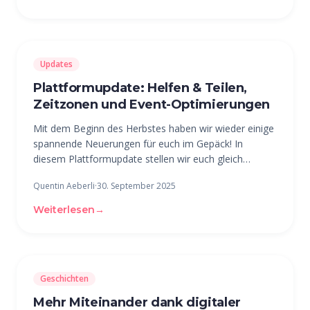
Updates
Plattformupdate: Helfen & Teilen,
Zeitzonen und Event-Optimierungen
Mit dem Beginn des Herbstes haben wir wieder einige
spannende Neuerungen für euch im Gepäck! In
diesem Plattformupdate stellen wir euch gleich
mehrere Funktionen vor, die eure Arbeit in der
Quentin Aeberli
·
30. September 2025
Community noch einfacher und vielseitiger machen.
Alle Mitglieder automatisch zu Events
Weiterlesen
→
Geschichten
Mehr Miteinander dank digitaler