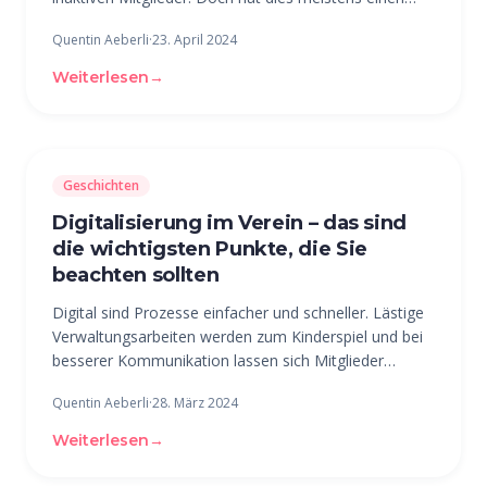
Grund. Deshalb ist es wichtig, herauszufinden, wieso
Quentin Aeberli
·
23. April 2024
sich die Mitglieder nicht mehr mit der Community
befassen. Kennen sie die Community
Weiterlesen
→
Geschichten
Digitalisierung im Verein – das sind
die wichtigsten Punkte, die Sie
beachten sollten
Digital sind Prozesse einfacher und schneller. Lästige
Verwaltungsarbeiten werden zum Kinderspiel und bei
besserer Kommunikation lassen sich Mitglieder
leichter gewinnen und halten. Digitalisierung macht
Quentin Aeberli
·
28. März 2024
also Sinn, auch in Vereinen. Oft fehlt es in
ehrenamtlich geführten
Weiterlesen
→